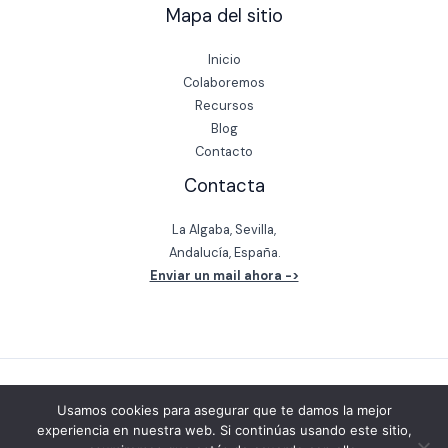
Mapa del sitio
Inicio
Colaboremos
Recursos
Blog
Contacto
Contacta
La Algaba, Sevilla,
Andalucía, España.
Enviar un mail ahora ->
Usamos cookies para asegurar que te damos la mejor
experiencia en nuestra web. Si continúas usando este sitio,
© 2026 Colaboremos.org | Powered by Colaboremos.org